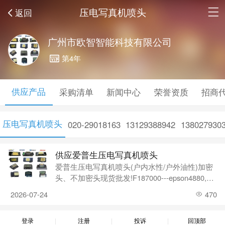
压电写真机喷头
返回
广州市欧智智能科技有限公司
第4年
供应产品
采购清单
新闻中心
荣誉资质
招商
压电写真机喷头
020-29018163
13129388942
138027930
供应爱普生压电写真机喷头
爱普生压电写真机喷头(户内水性/户外油性)加密
头、不加密头现货批发!F187000---epson4880,78
80,9880 头表面是金面，水性外壳F158
2026-07-24
470
登录
注册
投诉
回顶部